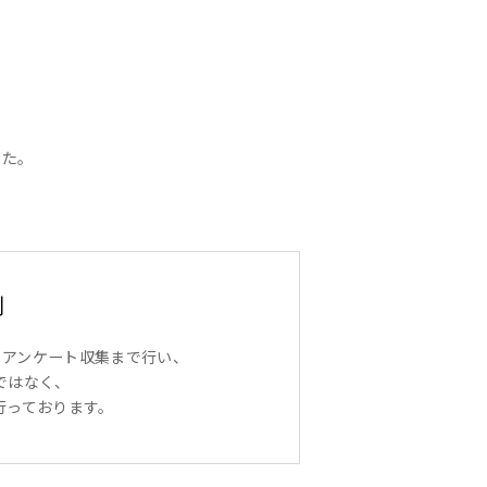
した。
例
らアンケート収集まで行い、
ではなく、
行っております。