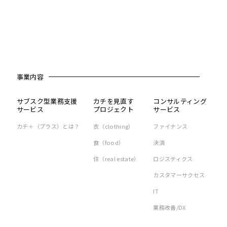
事業内容
サブスク型業務支援
カチを見直す
コンサルティング
サービス
プロジェクト
サービス
カチ＋（プラス）とは？
衣（clothing）
ファイナンス
食（food）
決済
住（real estate）
ロジスティクス
カスタマーサクセス
IT
業務改善/DX