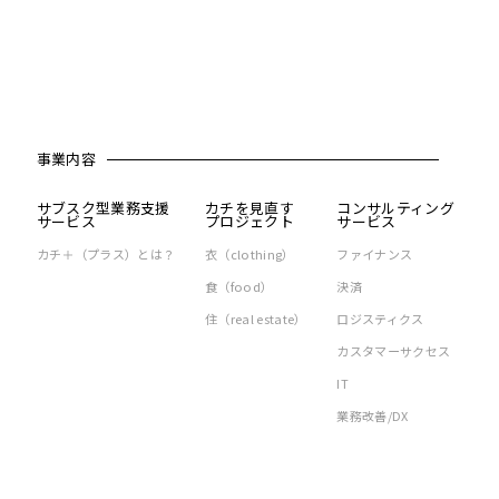
事業内容
サブスク型業務支援
カチを見直す
コンサルティング
サービス
プロジェクト
サービス
カチ＋（プラス）とは？
衣（clothing）
ファイナンス
食（food）
決済
住（real estate）
ロジスティクス
カスタマーサクセス
IT
業務改善/DX