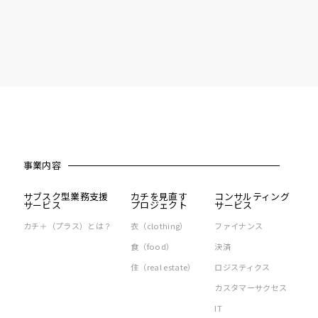
事業内容
サブスク型業務支援
カチを見直す
コンサルティング
サービス
プロジェクト
サービス
カチ＋（プラス）とは？
衣（clothing）
ファイナンス
食（food）
決済
住（real estate）
ロジスティクス
カスタマーサクセス
IT